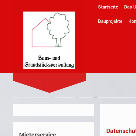
Startseite
Das 
Bauprojekte
Kon
Haus-und 
Datenschu
Mieterservice