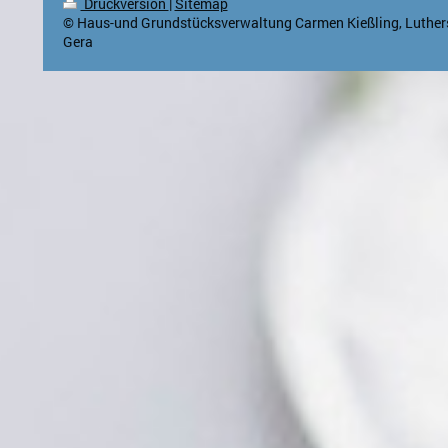
Druckversion
|
Sitemap
© Haus-und Grundstücksverwaltung Carmen Kießling, Luthers
Gera