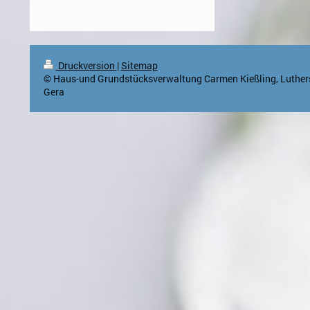
Druckversion
|
Sitemap
© Haus-und Grundstücksverwaltung Carmen Kießling, Luthers
Gera